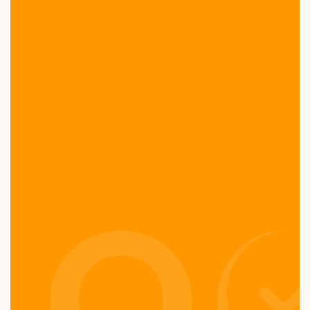
0
%
Le LQO réduit jusqu'à 60% du temps 
passé sur les tâches administratives, 
grâce à l'automatisation des 
traçabilités et la transmission 
d'information
0
%
Les officines utilisant le LQO déclarent 
une satisfaction moyenne de 4,9/5*, 
soulignant la clarté de l'interface, la 
réactivité du support et la fiabilité du 
suivi qualité
0
%
Le LQO est conçu pour répondre à 
l'intégralité des standards ISO 9001 - 