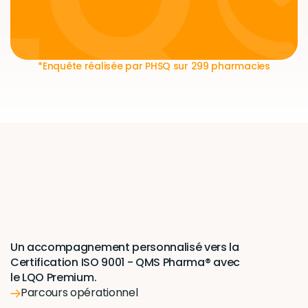
QMS Pharma® et HDS, garantissant une 
conformité totale et une traçabilité 
sécurisée des données
*Enquête réalisée par PHSQ sur 299 pharmacies
Certification
et
conformité
Un accompagnement personnalisé vers la 
Certification ISO 9001 - QMS Pharma® avec 
le LQO Premium.
Parcours opérationnel