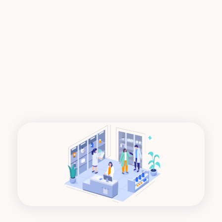
Communication unifiée
01
Centralisez tous les échanges d'équipe, partagez 
les informations essentielles et assurez une 
traçabilité complète de vos communications.
Amélioration continue
02
Identifiez les non conformités, suivez les actions 
correctives et préventives, et répondez 
facilement aux exigences légales.
Ressources humaines
03
Gérez les compétences, planifiez les formations 
obligatoires et valorisez le développement 
professionnel de votre équipe officinale.