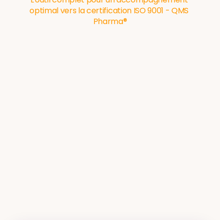
optimal vers la certification ISO 9001 - QMS 
Pharma®
Choisissez votre offre
Pourquoi
choisir
le
LQO
pour
votre
officine
?