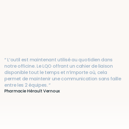
Adopté
par
+2500
pharmacies
en
France
“ L’outil est maintenant utilisé au quotidien dans 
notre officine. Le LQO offrant un cahier de liaison 
disponible tout le temps et n’importe où, cela 
permet de maintenir une communication sans faille 
entre les 2 équipes. ”
Pharmacie Hérault Vernoux