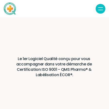
LQO
le
logiciel
qui
simplifie
votre
quotidien
en
officine
Le 1er Logiciel Qualité conçu pour vous 
accompagner dans votre démarche de 
Certification ISO 9001 - QMS Pharma® & 
Labélisation ÉCOR®.
Inscrivez-vous
Connexion LQO